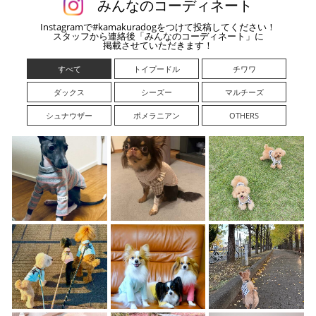
みんなのコーディネート
Instagramで#kamakuradogをつけて投稿してください！
スタッフから連絡後「みんなのコーディネート」に
掲載させていただきます！
すべて
トイプードル
チワワ
ダックス
シーズー
マルチーズ
シュナウザー
ポメラニアン
OTHERS