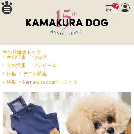
__IT
M_C
NT_
_
犬の服鎌倉ドッグ
犬の洋服
つなぎ
犬の洋服
ワンピース
特集
デニム特集
特集
kamakuradogベーシック