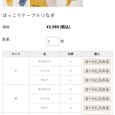
ほっこりケーブルつなぎ
¥2,980
(税込)
価格:
数量:
枚
サイズ
色
在庫
購入
マスタード
○
S
ベージュ
○
ブルー
△
マスタード
○
M
ベージュ
○
ブルー
○