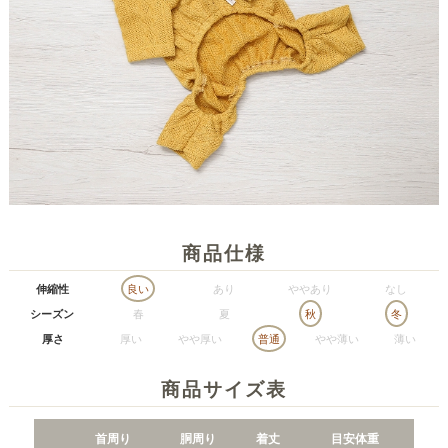
商品仕様
伸縮性
良い
あり
ややあり
なし
シーズン
春
夏
秋
冬
厚さ
厚い
やや厚い
普通
やや薄い
薄い
商品サイズ表
首周り
胴周り
着丈
目安体重