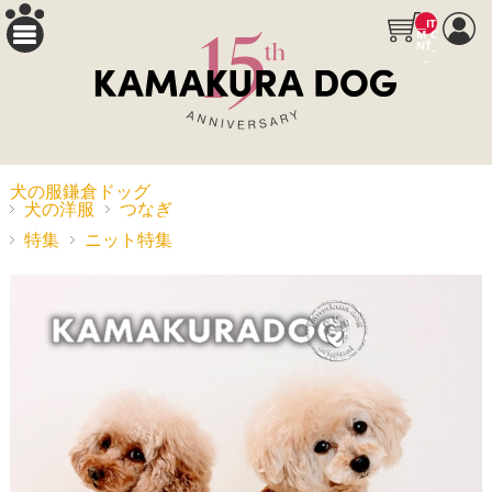
__IT
M_C
NT_
_
犬の服鎌倉ドッグ
犬の洋服
つなぎ
特集
ニット特集