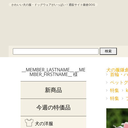
かわいい犬の服・ドッグウェアがいっぱい！通販サイト鎌倉DOG
__MEMBER_LASTNAME__ __ME
犬の服鎌
MBER_FIRSTNAME__ 様
首輪・
ペット
新商品
特集
特集
今週の特価品
犬の洋服