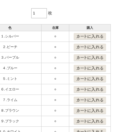
枚
色
在庫
購入
１.シルバー
○
２.ピーチ
○
３.パープル
○
４.ブルー
○
５.ミント
○
６.イエロー
○
７.ライム
○
８.ブラウン
○
９.ブラック
○
１０.ホワイト
○