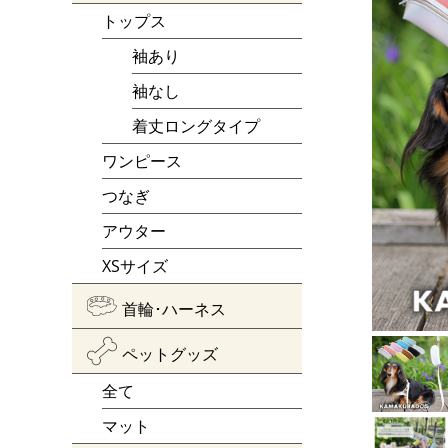
トップス
袖あり
袖なし
着丈ロングタイプ
ワンピース
つなぎ
アウター
XSサイズ
首輪･ハーネス
ペットグッズ
全て
マット