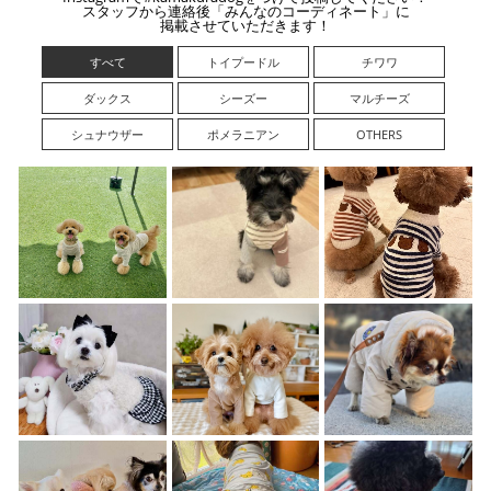
スタッフから連絡後「みんなのコーディネート」に
掲載させていただきます！
すべて
トイプードル
チワワ
ダックス
シーズー
マルチーズ
シュナウザー
ポメラニアン
OTHERS