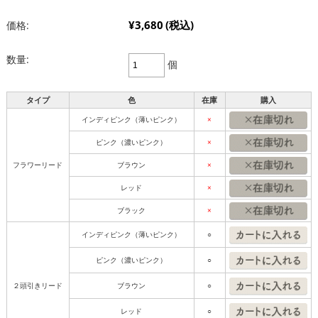
¥3,680
(税込)
価格:
数量:
個
タイプ
色
在庫
購入
インディピンク（薄いピンク）
×
ピンク（濃いピンク）
×
フラワーリード
ブラウン
×
レッド
×
ブラック
×
インディピンク（薄いピンク）
○
ピンク（濃いピンク）
○
２頭引きリード
ブラウン
○
レッド
○