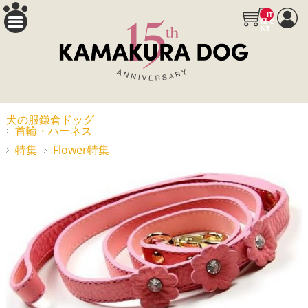
__IT
M_C
NT_
_
犬の服鎌倉ドッグ
首輪・ハーネス
特集
Flower特集