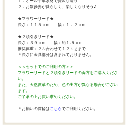
１．オール牛革素材で贅沢な造り
２．お散歩姿が愛らしく、楽しくなりそう♪
★フラワーリード★
長さ：１１５ｃｍ 幅：１．２ｃｍ
★２頭引きリード★
長さ：３９ｃｍ 幅：約１.５ｃｍ
推奨体重：２匹合わせて１２ｋｇまで
＊長さに金具部分は含まれておりません。
＜＜セットでのご利用の方＞＞
フラワーリードと２頭引きリードの両方をご購入くださ
い。
また、天然皮革のため、色の出方が異なる場合がござい
ます。
ご了承の上お買い求めください。
＊お揃いの首輪は
こちら
でご利用ください。