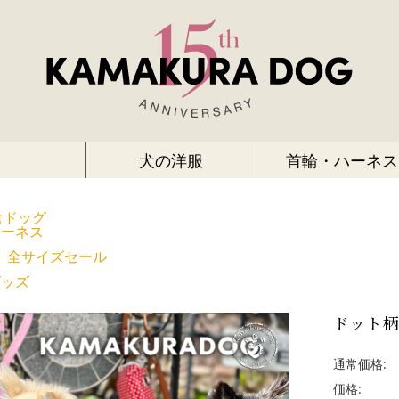
犬の洋服
首輪・ハーネス
倉ドッグ
ハーネス
全サイズセール
グッズ
ドット
通常価格:
価格: