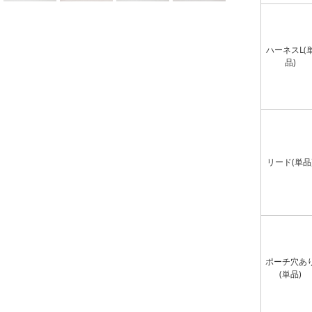
ハーネスL(
品)
リード(単品
ポーチ穴あ
(単品)