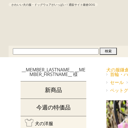
かわいい犬の服・ドッグウェアがいっぱい！通販サイト鎌倉DOG
__MEMBER_LASTNAME__ __ME
犬の服鎌
MBER_FIRSTNAME__ 様
首輪・
セール
新商品
ペット
今週の特価品
犬の洋服