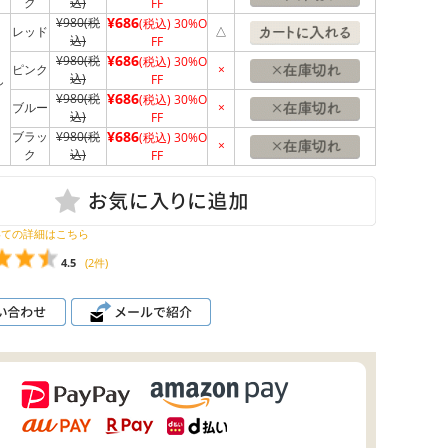
ク
込)
FF
¥686
¥980
(税
(税込)
30%O
レッド
△
込)
FF
¥686
¥980
(税
(税込)
30%O
ピンク
×
込)
し
FF
¥686
¥980
(税
(税込)
30%O
ブルー
×
込)
FF
¥686
ブラッ
¥980
(税
(税込)
30%O
×
ク
込)
FF
いての詳細はこちら
4.5
(2件)