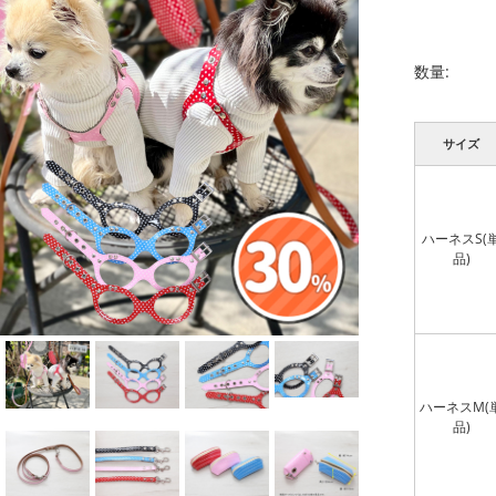
数量:
サイズ
ハーネスS(
品)
ハーネスM(
品)