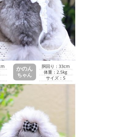
cm
胴回り：33cm
かのん
g
体重：2.5kg
ちゃん
S
サイズ：S