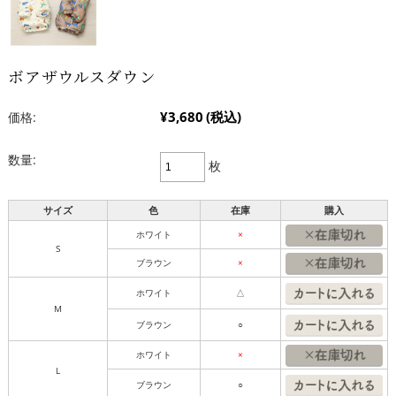
ボアザウルスダウン
¥3,680
(税込)
価格:
数量:
枚
サイズ
色
在庫
購入
ホワイト
×
S
ブラウン
×
ホワイト
△
M
ブラウン
○
ホワイト
×
L
ブラウン
○