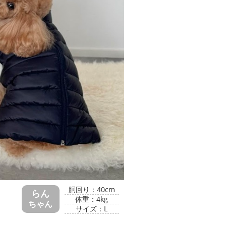
胴回り：40cm
らん
体重：4kg
ちゃん
サイズ：L