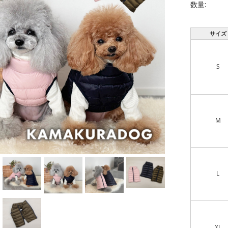
数量:
サイズ
S
M
L
XL