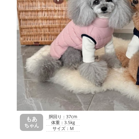
胴回り：37cm
もあ
体重：3.5kg
ちゃん
サイズ：M