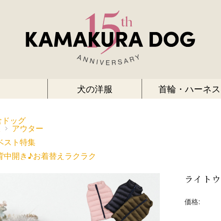
犬の洋服
首輪・ハーネス
倉ドッグ
服
アウター
ベスト特集
背中開き♪お着替えラクラク
ライト
価格: