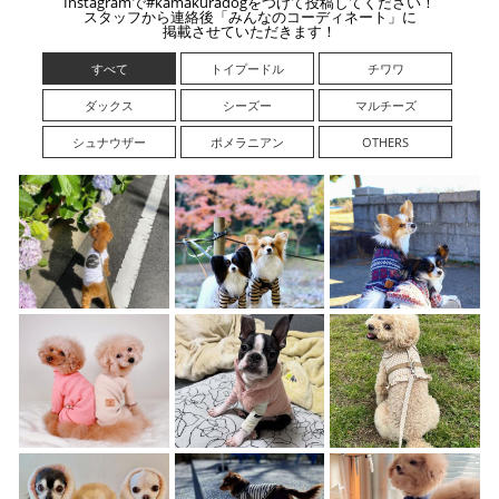
Instagramで#kamakuradogをつけて投稿してください！
スタッフから連絡後「みんなのコーディネート」に
掲載させていただきます！
すべて
トイプードル
チワワ
ダックス
シーズー
マルチーズ
シュナウザー
ポメラニアン
OTHERS