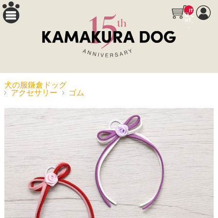
__IT
M_C
NT_
_
犬の服鎌倉ドッグ
アクセサリー
ゴム