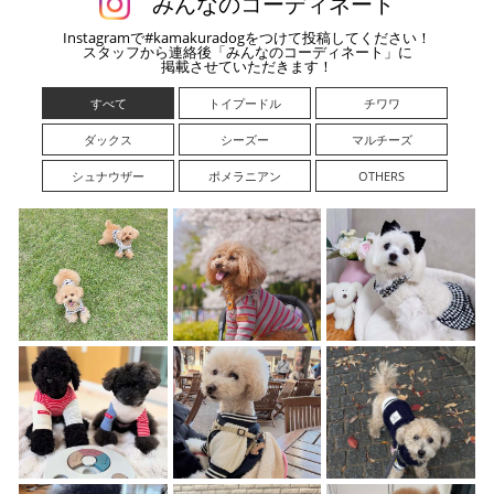
みんなのコーディネート
Instagramで#kamakuradogをつけて投稿してください！
スタッフから連絡後「みんなのコーディネート」に
掲載させていただきます！
すべて
トイプードル
チワワ
ダックス
シーズー
マルチーズ
シュナウザー
ポメラニアン
OTHERS