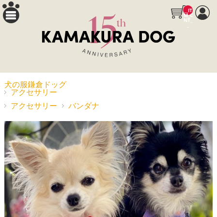
__IT
M_C
NT_
_
犬の服鎌倉ドッグ
アクセサリー
アクセサリー
バンダナ