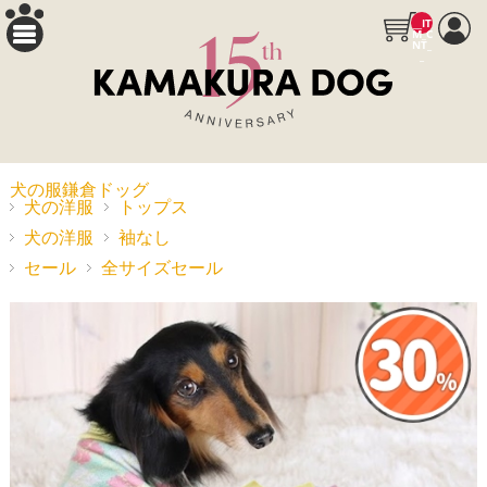
__IT
M_C
NT_
_
犬の服鎌倉ドッグ
犬の洋服
トップス
犬の洋服
袖なし
セール
全サイズセール