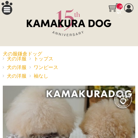
__IT
M_C
NT_
_
犬の服鎌倉ドッグ
犬の洋服
トップス
犬の洋服
ワンピース
犬の洋服
袖なし