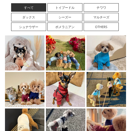
すべて
トイプードル
チワワ
ダックス
シーズー
マルチーズ
シュナウザー
ポメラニアン
OTHERS