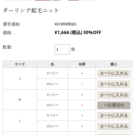
ダーリング起毛ニット
通常価格:
¥2,380
(税込)
¥1,666
(税込)
30%OFF
価格:
数量:
枚
サイズ
色
在庫
購入
ネイビー
○
S
ボルドー
△
ネイビー
○
M
ボルドー
×
ネイビー
○
L
ボルドー
○