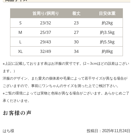
首周り/胴周り
着丈
目安体重
S
23/32
23
約2kg
M
25/37
27
約3.5kg
L
29/43
30
約5.5kg
XL
32/49
34
約8kg
※上記に記載しております表はお洋服の実寸です。(2～3cmほどの誤差はござい
ます。）
洋服のデザイン、また愛犬の個体差や毛量によって若干サイズが異なる場合が
ございますので、事前にワンちゃんのサイズを測った上でご検討下さい。
※ご覧の環境によっては実物と色味が異なる場合がございます。あらかじめご了
承くださいませ。
お客様の声
はち様
投稿日：
2025年11月24日