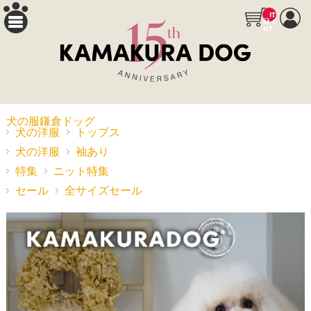
__IT
M_C
NT_
_
犬の服鎌倉ドッグ
犬の洋服
トップス
犬の洋服
袖あり
特集
ニット特集
セール
全サイズセール