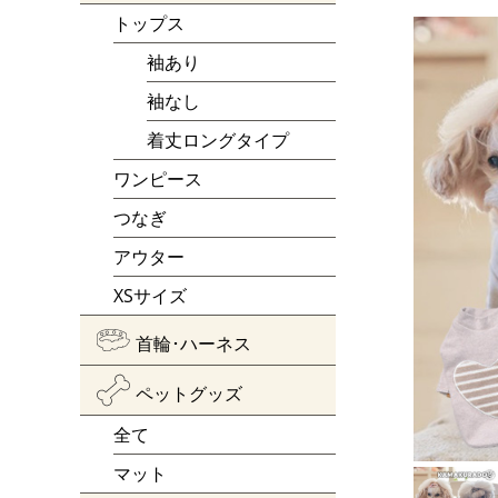
トップス
袖あり
袖なし
着丈ロングタイプ
ワンピース
つなぎ
アウター
XSサイズ
首輪･ハーネス
ペットグッズ
全て
マット