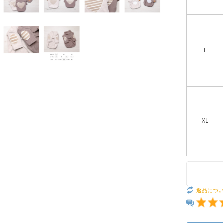
L
XL
返品につ