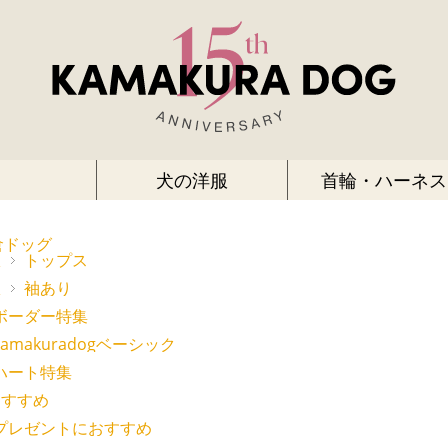
犬の洋服
首輪・ハーネス
倉ドッグ
服
トップス
服
袖あり
ボーダー特集
kamakuradogベーシック
ハート特集
おすすめ
プレゼントにおすすめ