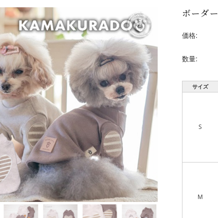
ボーダ
価格:
数量:
サイズ
S
M