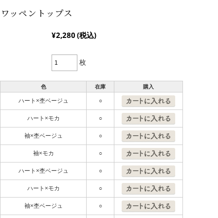
ーワッペントップス
¥2,280
(税込)
枚
色
在庫
購入
ハート×杢ベージュ
○
ハート×モカ
○
袖×杢ベージュ
○
袖×モカ
○
ハート×杢ベージュ
○
ハート×モカ
○
袖×杢ベージュ
○