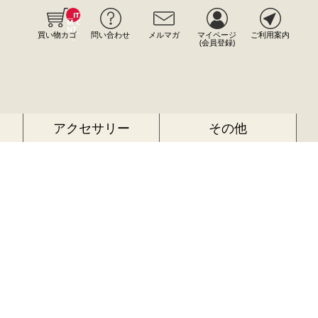
__IT
M_C
NT_
買い物カゴ
問い合わせ
メルマガ
マイページ
ご利用案内
_
(会員登録)
アクセサリー
その他