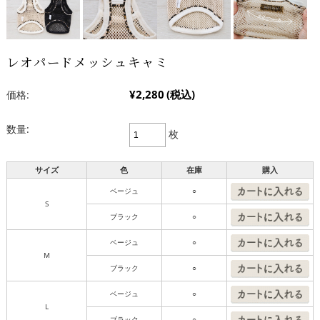
レオパードメッシュキャミ
¥2,280
(税込)
価格:
数量:
枚
サイズ
色
在庫
購入
ベージュ
○
S
ブラック
○
ベージュ
○
M
ブラック
○
ベージュ
○
L
ブラック
○