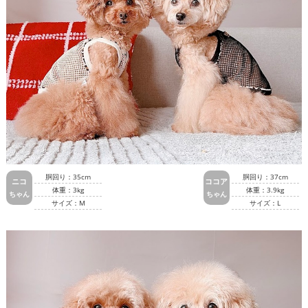
胴回り：35cm
胴回り：37cm
ニコ
ココア
体重：3kg
体重：3.9kg
ちゃん
ちゃん
サイズ：M
サイズ：L