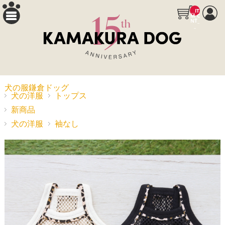
__IT
M_C
NT_
_
犬の服鎌倉ドッグ
犬の洋服
トップス
新商品
犬の洋服
袖なし