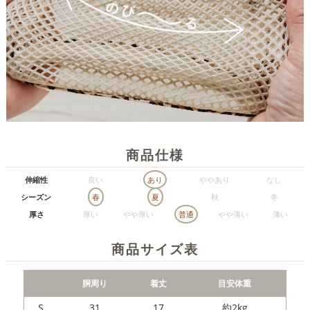
商品仕様
伸縮性
良い
あり
ややあり
なし
シーズン
春
夏
秋
冬
厚さ
厚い
やや厚い
普通
やや薄い
薄い
商品サイズ表
胴周り
着丈
目安体重
S
31
17
約2kg