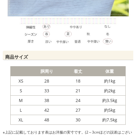
商品サイズ
胴周り
着丈
体重
XS
28
18
約1kg
S
33
21
約2kg
M
38
24
約3.5kg
L
42
27
約5kg
XL
48
30
約7.5kg
※上記に記載しております表はお洋服の実寸です。(2～3cmほどの誤差はござい