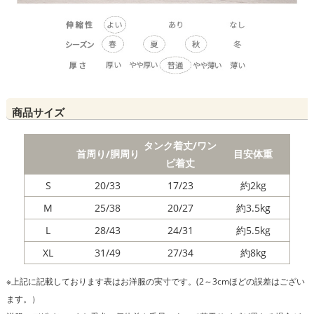
商品サイズ
タンク着丈/ワン
首周り/胴周り
目安体重
ピ着丈
S
20/33
17/23
約2kg
M
25/38
20/27
約3.5kg
L
28/43
24/31
約5.5kg
XL
31/49
27/34
約8kg
※上記に記載しております表はお洋服の実寸です。(2～3cmほどの誤差はござい
ます。）