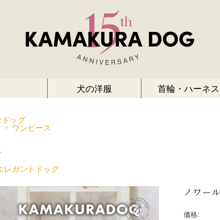
犬の洋服
首輪・ハーネス
倉ドッグ
服
ワンピース
ズ
エレガントドッグ
ノワー
価格: