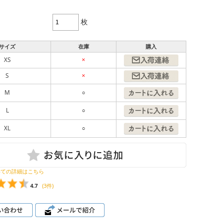
枚
サイズ
在庫
購入
XS
×
S
×
M
○
L
○
XL
○
いての詳細はこちら
4.7
(3件)