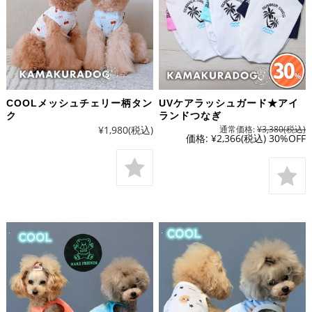
COOLメッシュチェリー柄タン
UVケアラッシュガード★アイ
ク
ランドつなぎ
¥1,980
(税込)
通常価格:
¥3,380
(税込)
価格:
¥2,366
(税込)
30%OFF