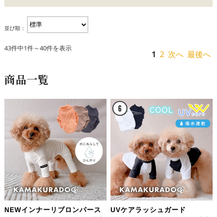
並び順：
43件中1件～40件を表示
1
2
次へ
最後へ
商品一覧
NEWインナーリブロンパース
UVケアラッシュガード