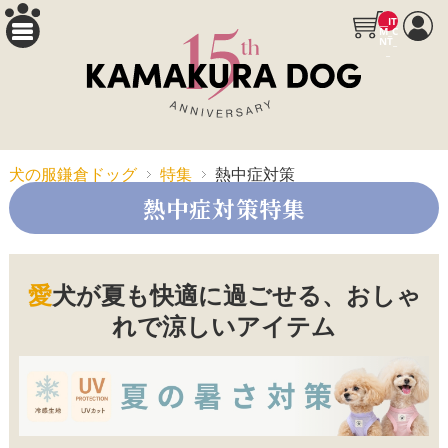
__IT
M_C
NT_
_
犬の服鎌倉ドッグ
特集
熱中症対策
熱中症対策特集
愛犬が夏も快適に過ごせる、おしゃ
れで涼しいアイテム