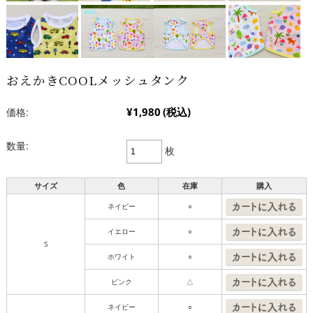
おえかきCOOLメッシュタンク
¥1,980
(税込)
価格:
数量:
枚
サイズ
色
在庫
購入
ネイビー
○
イエロー
○
S
ホワイト
○
ピンク
△
ネイビー
○