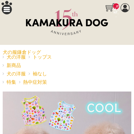
__IT
M_C
NT_
_
犬の服鎌倉ドッグ
犬の洋服
トップス
新商品
犬の洋服
袖なし
特集
熱中症対策