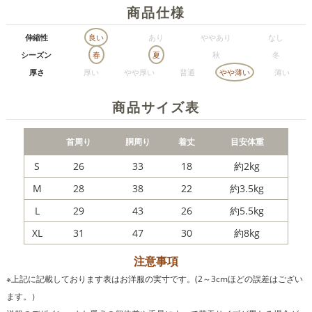
商品仕様
伸縮性
良い
あり
ややあり
なし
シーズン
春
夏
秋
冬
厚さ
厚い
やや厚い
普通
やや薄い
薄い
商品サイズ表
首周り
胴周り
着丈
目安体重
S
26
33
18
約2kg
M
28
38
22
約3.5kg
L
29
43
26
約5.5kg
XL
31
47
30
約8kg
注意事項
※上記に記載しております表はお洋服の実寸です。(2～3cmほどの誤差はござい
ます。）