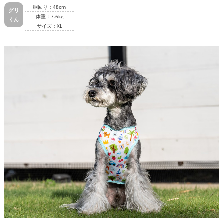
胴回り：48cm
グリ
体重：7.6kg
くん
サイズ：XL