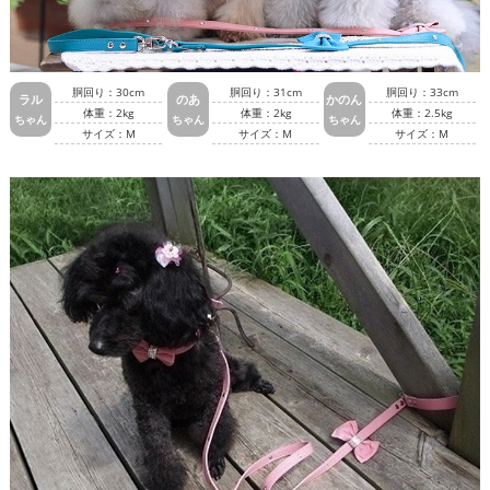
胴回り：30cm
胴回り：31cm
胴回り：33cm
ラル
のあ
かのん
体重：2kg
体重：2kg
体重：2.5kg
ちゃん
ちゃん
ちゃん
サイズ：M
サイズ：M
サイズ：M