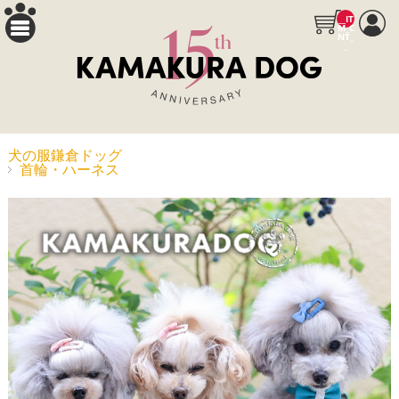
__IT
M_C
NT_
_
犬の服鎌倉ドッグ
首輪・ハーネス