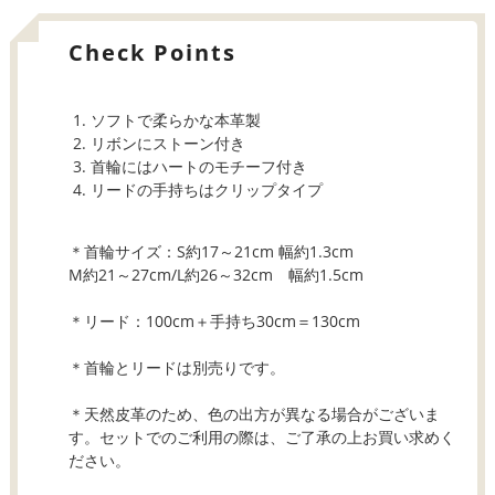
Check Points
ソフトで柔らかな本革製
リボンにストーン付き
首輪にはハートのモチーフ付き
リードの手持ちはクリップタイプ
＊首輪サイズ：S約17～21cm 幅約1.3cm
M約21～27cm/L約26～32cm 幅約1.5cm
＊リード：100cm＋手持ち30cm＝130cm
＊首輪とリードは別売りです。
＊天然皮革のため、色の出方が異なる場合がございま
す。セットでのご利用の際は、ご了承の上お買い求めく
ださい。