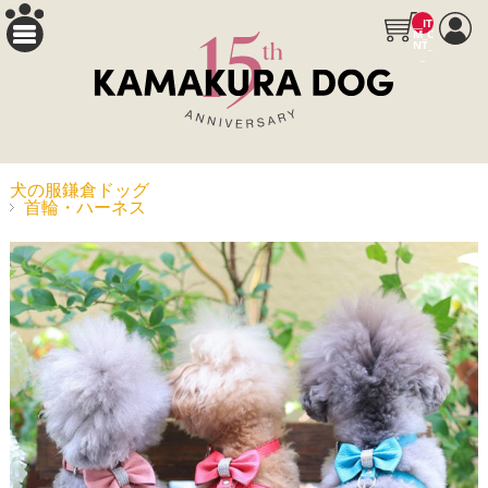
__IT
M_C
NT_
_
犬の服鎌倉ドッグ
首輪・ハーネス