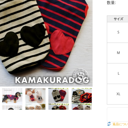
数量:
サイズ
S
M
L
XL
返品につ