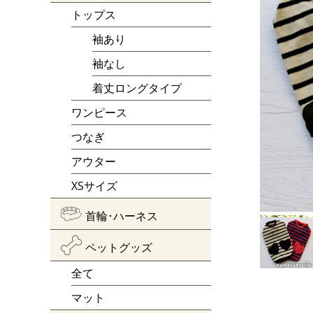
トップス
袖あり
袖なし
着丈ロングタイプ
ワンピース
つなぎ
アウター
XSサイズ
首輪･ハーネス
ペットグッズ
全て
マット