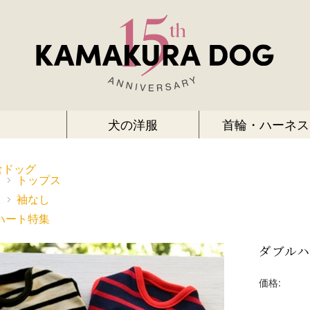
犬の洋服
首輪・ハーネス
倉ドッグ
服
トップス
服
袖なし
ハート特集
ダブルハ
価格: